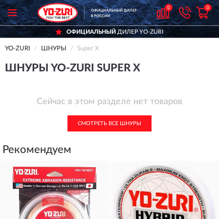
0
0
ОФИЦИАЛЬНЫЙ
ДИЛЕР YO-ZURI
YO-ZURI
ШНУРЫ
Super X
ШНУРЫ YO-ZURI SUPER X
Сейчас в этом разделе нет товаров
СМОТРЕТЬ ВСЕ ШНУРЫ
Рекомендуем