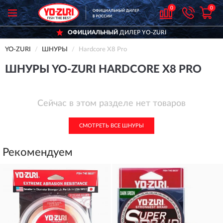
0
0
ОФИЦИАЛЬНЫЙ
ДИЛЕР YO-ZURI
YO-ZURI
ШНУРЫ
Hardcore X8 Pro
ШНУРЫ YO-ZURI HARDCORE X8 PRO
Сейчас в этом разделе нет товаров
СМОТРЕТЬ ВСЕ ШНУРЫ
Рекомендуем