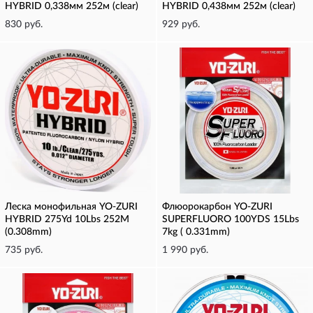
HYBRID 0,338мм 252м (clear)
HYBRID 0,438мм 252м (clear)
830 руб.
929 руб.
Леска монофильная YO-ZURI
Флюорокарбон YO-ZURI
HYBRID 275Yd 10Lbs 252M
SUPERFLUORO 100YDS 15Lbs
(0.308mm)
7kg ( 0.331mm)
735 руб.
1 990 руб.