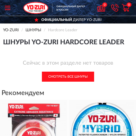
0
0
ОФИЦИАЛЬНЫЙ
ДИЛЕР YO-ZURI
YO-ZURI
ШНУРЫ
Hardcore Leader
ШНУРЫ YO-ZURI HARDCORE LEADER
Сейчас в этом разделе нет товаров
СМОТРЕТЬ ВСЕ ШНУРЫ
Рекомендуем