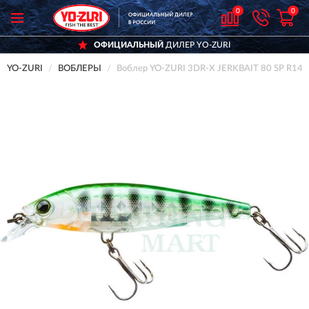
0
0
ОФИЦИАЛЬНЫЙ
ДИЛЕР YO-ZURI
YO-ZURI
ВОБЛЕРЫ
Воблер YO-ZURI 3DR-X JERKBAIT 80 SP R14