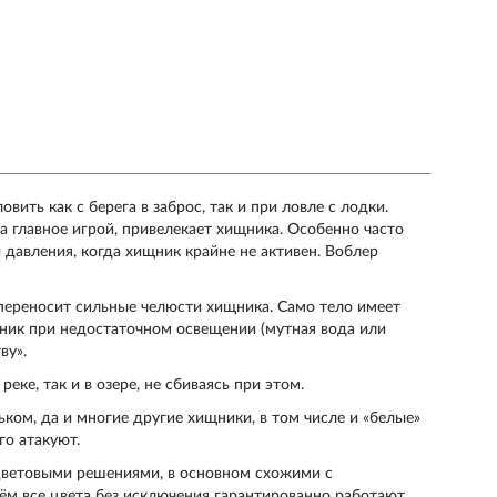
ть как с берега в заброс, так и при ловле с лодки.
а главное игрой, привелекает хищника. Особенно часто
 давления, когда хищник крайне не активен. Воблер
 переносит сильные челюсти хищника. Само тело имеет
ник при недостаточном освещении (мутная вода или
ву».
еке, так и в озере, не сбиваясь при этом.
ком, да и многие другие хищники, в том числе и «белые»
го атакуют.
и цветовыми решениями, в основном схожими с
ём все цвета без исключения гарантированно работают.