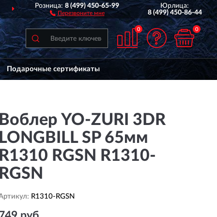
Розница:
8 (499) 450-65-99
Юрлица:
 РОССИИ
ДО 2 ЛЕТ
ГАРАН
8 (499) 450-86-44
Перезвоните мне
0
0
Подарочные сертификаты
Воблер YO-ZURI 3DR
LONGBILL SP 65мм
R1310 RGSN R1310-
RGSN
Артикул:
R1310-RGSN
749 руб.