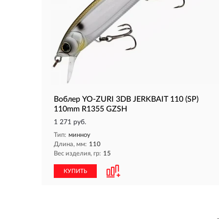
Воблер YO-ZURI 3DB JERKBAIT 110 (SP)
110mm R1355 GZSH
1 271 руб.
Тип:
минноу
Длина, мм:
110
Вес изделия, гр:
15
КУПИТЬ