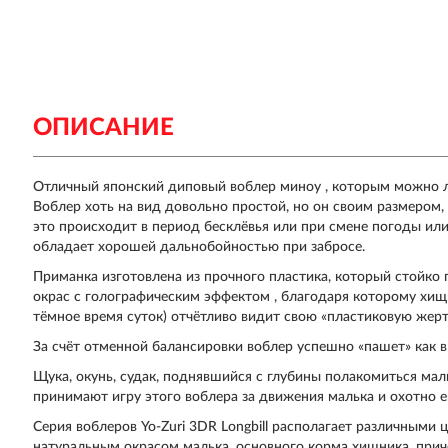
ОПИСАНИЕ
Отличный японский диповый воблер миноу , которым можно лови
Воблер хоть на вид довольно простой, но он своим размером, 
это происходит в период бесклёвья или при смене погоды или
обладает хорошей дальнобойностью при забросе.
Приманка изготовлена из прочного пластика, который стойко
окрас с голографическим эффектом , благодаря которому хищ
тёмное время суток) отчётливо видит свою «пластиковую жерт
За счёт отменной балансировки воблер успешно «пашет» как в р
Щука, окунь, судак, поднявшийся с глубины полакомиться маль
принимают игру этого воблера за движения малька и охотно е
Серия воблеров Yo-Zuri 3DR Longbill располагает различным
натуральным окрасом малька, основного корма хищника, прич