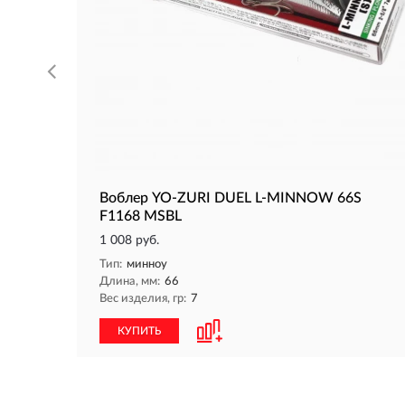
Воблер YO-ZURI DUEL L-MINNOW 66S
F1168 MSBL
1 008 руб.
Тип:
минноу
Длина, мм:
66
Вес изделия, гр:
7
КУПИТЬ