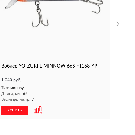
КУП
Воблер YO-ZURI L-MINNOW 66S F1168-YP
1 040 руб.
Тип:
минноу
Длина, мм:
66
Вес изделия, гр:
7
КУПИТЬ