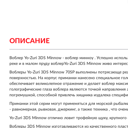
ОПИСАНИЕ
Воблер Yo-Zuri 3DS Minnow - воблер минноу . Успешно использ
реке и в малом пруду воблерYo-Zuri 3DS Minnow живо интере
Воблеры Yo-Zuri 3DS Minnow 70SP выполнены потрясающе ре
поверхностью. На корпус приманки нанесено специальное гол
обеспечивает великолепное отражение и делает воблер макс
голографические глаза воблера являются точкой направления
погремушкой, способной привлечь хищника издалека специф
Приманки этой серии могут применяться для морской рыбал
- равномерная, рывковая, джеркинг, а также техника , что оче
Yo-Zuri 3DS Minnow отлично ловит трофейную щуку, крупного о
Воблеры 3DS Minnow изготавливаются из качественного плас