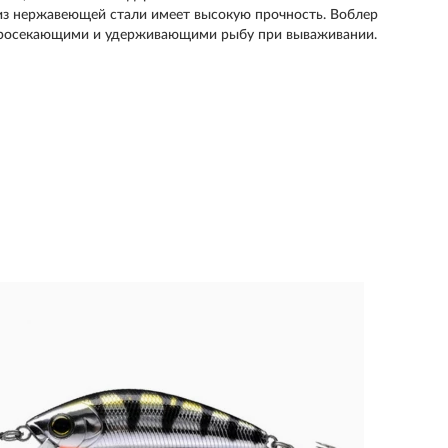
 из нержавеющей стали имеет высокую прочность. Воблер
просекающими и удерживающими рыбу при вываживании.
Вобле
F1166
998 руб
Тип:
ми
Длина, 
Вес изде