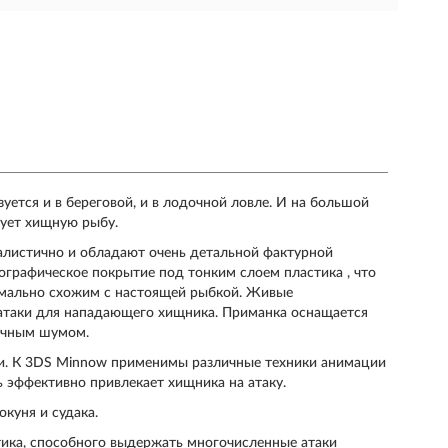
уется и в береговой, и в лодочной ловле. И на большой
сует хищную рыбу.
алистично и обладают очень детальной фактурной
ографическое покрытие под тонким слоем пластика , что
имально схожим с настоящей рыбкой. Живые
 атаки для нападающего хищника. Приманка оснащается
ичным шумом.
ки. К 3DS Minnow применимы различные техники анимации
нь эффективно привлекает хищника на атаку.
куня и судака.
тика, способного выдержать многочисленные атаки