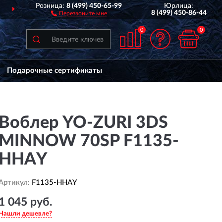
Розница:
8 (499) 450-65-99
Юрлица:
 РОССИИ
ДО 2 ЛЕТ
ГАРАН
8 (499) 450-86-44
Перезвоните мне
0
0
Подарочные сертификаты
Воблер YO-ZURI 3DS
MINNOW 70SP F1135-
HHAY
Артикул:
F1135-HHAY
1 045 руб.
Нашли дешевле?