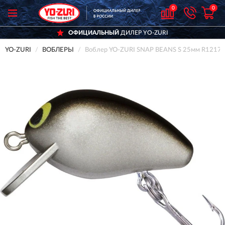
0
0
ОФИЦИАЛЬНЫЙ
ДИЛЕР YO-ZURI
YO-ZURI
ВОБЛЕРЫ
Воблер YO-ZURI SNAP BEANS S 25мм R1217 