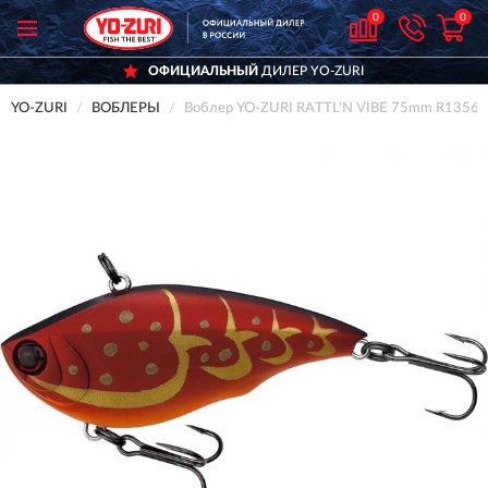
0
0
ОФИЦИАЛЬНЫЙ
ДИЛЕР YO-ZURI
YO-ZURI
ВОБЛЕРЫ
Воблер YO-ZURI RATTL'N VIBE 75mm R1356