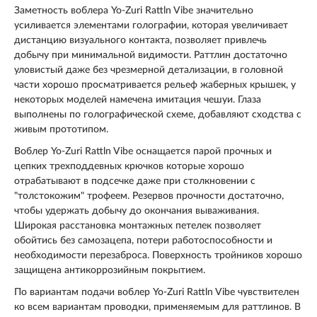
Заметность воблера Yo-Zuri Rattln Vibe значительно
усиливается элементами голографии, которая увеличивает
дистанцию визуального контакта, позволяет привлечь
добычу при минимальной видимости. Раттлин достаточно
уловистый даже без чрезмерной детализации, в головной
части хорошо просматривается рельеф жаберных крышек, у
некоторых моделей намечена имитация чешуи. Глаза
выполнены по голографической схеме, добавляют сходства с
живым прототипом.
Воблер Yo-Zuri Rattln Vibe оснащается парой прочных и
цепких трехподдевных крючков которые хорошо
отрабатывают в подсечке даже при столкновении с
"толстокожим" трофеем. Резервов прочности достаточно,
чтобы удержать добычу до окончания вываживания.
Широкая расстановка монтажных петелек позволяет
обойтись без самозацепа, потери работоспособности и
необходимости перезаброса. Поверхность тройников хорошо
защищена антикоррозийным покрытием.
По вариантам подачи воблер Yo-Zuri Rattln Vibe чувствителен
ко всем вариантам проводки, применяемым для раттлинов. В