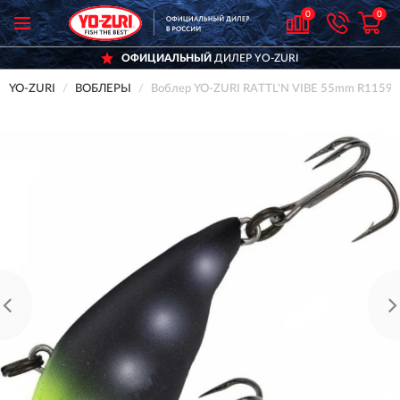
0
0
ОФИЦИАЛЬНЫЙ
ДИЛЕР YO-ZURI
YO-ZURI
ВОБЛЕРЫ
Воблер YO-ZURI RATTL'N VIBE 55mm R1159