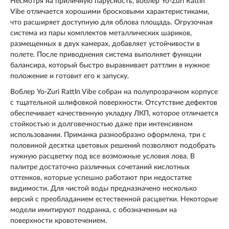
Несмотря на приличную парусность, воблер Yo-Zuri Rattln
Vibe отличается хорошими бросковыми характеристиками,
что расширяет доступную для облова площадь. Огрузочная
система из пары комплектов металлических шариков,
размещенных в двух камерах, добавляет устойчивости в
полете. После приводнения система выполняет функции
балансира, который быстро выравнивает раттлин в нужное
положение и готовит его к запуску.
Воблер Yo-Zuri Rattln Vibe собран на полупрозрачном корпусе
с тщательной шлифовкой поверхности. Отсутствие дефектов
обеспечивает качественную укладку ЛКП, которое отличается
стойкостью и долговечностью даже при интенсивном
использовании. Приманка разнообразно оформлена, три с
половиной десятка цветовых решений позволяют подобрать
нужную расцветку под все возможные условия лова. В
палитре достаточно различных сочетаний кислотных
оттенков, которые успешно работают при недостатке
видимости. Для чистой воды предназначено несколько
версий с преобладанием естественной расцветки. Некоторые
модели имитируют подранка, с обозначенным на
поверхности кровотечением.