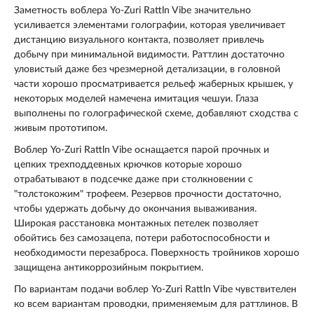
Заметность воблера Yo-Zuri Rattln Vibe значительно
усиливается элементами голографии, которая увеличивает
дистанцию визуального контакта, позволяет привлечь
добычу при минимальной видимости. Раттлин достаточно
уловистый даже без чрезмерной детализации, в головной
части хорошо просматривается рельеф жаберных крышек, у
некоторых моделей намечена имитация чешуи. Глаза
выполнены по голографической схеме, добавляют сходства с
живым прототипом.
Воблер Yo-Zuri Rattln Vibe оснащается парой прочных и
цепких трехподдевных крючков которые хорошо
отрабатывают в подсечке даже при столкновении с
"толстокожим" трофеем. Резервов прочности достаточно,
чтобы удержать добычу до окончания вываживания.
Широкая расстановка монтажных петелек позволяет
обойтись без самозацепа, потери работоспособности и
необходимости перезаброса. Поверхность тройников хорошо
защищена антикоррозийным покрытием.
По вариантам подачи воблер Yo-Zuri Rattln Vibe чувствителен
ко всем вариантам проводки, применяемым для раттлинов. В