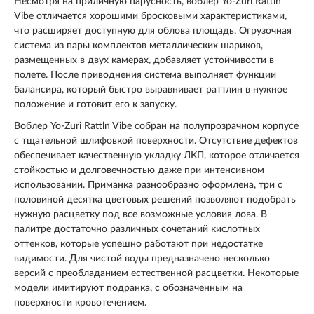
Несмотря на приличную парусность, воблер Yo-Zuri Rattln
Vibe отличается хорошими бросковыми характеристиками,
что расширяет доступную для облова площадь. Огрузочная
система из пары комплектов металлических шариков,
размещенных в двух камерах, добавляет устойчивости в
полете. После приводнения система выполняет функции
балансира, который быстро выравнивает раттлин в нужное
положение и готовит его к запуску.
Воблер Yo-Zuri Rattln Vibe собран на полупрозрачном корпусе
с тщательной шлифовкой поверхности. Отсутствие дефектов
обеспечивает качественную укладку ЛКП, которое отличается
стойкостью и долговечностью даже при интенсивном
использовании. Приманка разнообразно оформлена, три с
половиной десятка цветовых решений позволяют подобрать
нужную расцветку под все возможные условия лова. В
палитре достаточно различных сочетаний кислотных
оттенков, которые успешно работают при недостатке
видимости. Для чистой воды предназначено несколько
версий с преобладанием естественной расцветки. Некоторые
модели имитируют подранка, с обозначенным на
поверхности кровотечением.