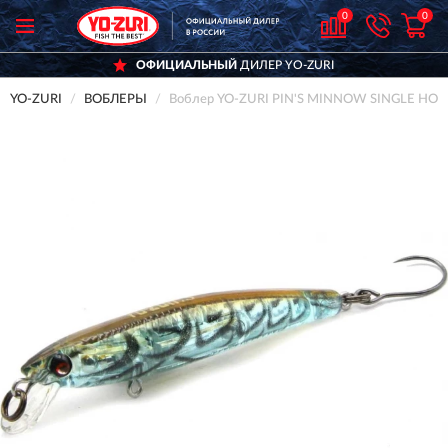
0
0
ОФИЦИАЛЬНЫЙ
ДИЛЕР YO-ZURI
YO-ZURI
ВОБЛЕРЫ
Воблер YO-ZURI PIN'S MINNOW SINGLE HOO