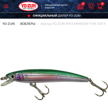
0
0
ОФИЦИАЛЬНЫЙ
ДИЛЕР YO-ZURI
YO-ZURI
ВОБЛЕРЫ
Воблер YO-ZURI PIN'S MINNOW F196 50F M