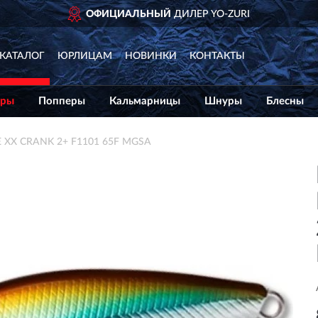
ОФИЦИАЛЬНЫЙ
ДИЛЕР YO-ZURI
КАТАЛОГ
ЮРЛИЦАМ
НОВИНКИ
КОНТАКТЫ
еры
Попперы
Кальмарницы
Шнуры
Блесны
 XX CRANK 2+ F1101 65F MGSA