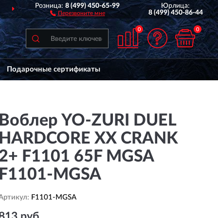
Розница:
8 (499) 450-65-99
Юрлица:
ДОСТАВИМ
ПО ВСЕЙ РОССИИ
8 (499) 450-86-44
Перезвоните мне
0
0
Подарочные сертификаты
Воблер YO-ZURI DUEL
HARDCORE XX CRANK
2+ F1101 65F MGSA
F1101-MGSA
Артикул:
F1101-MGSA
813 руб.