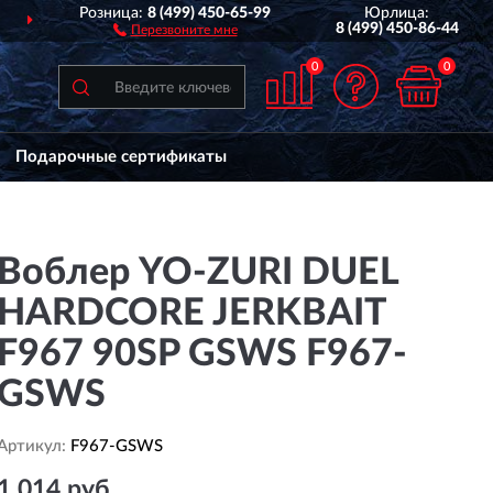
Розница:
8 (499) 450-65-99
Юрлица:
ДОСТАВИМ
ПО ВСЕЙ РОССИИ
8 (499) 450-86-44
Перезвоните мне
0
0
Подарочные сертификаты
Воблер YO-ZURI DUEL
HARDCORE JERKBAIT
F967 90SP GSWS F967-
GSWS
Артикул:
F967-GSWS
1 014 руб.