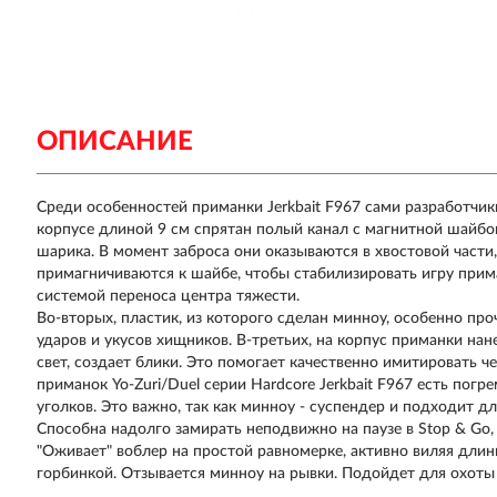
ОПИСАНИЕ
Среди особенностей приманки Jerkbait F967 сами разработчи
корпусе длиной 9 см спрятан полый канал с магнитной шайбой
шарика. В момент заброса они оказываются в хвостовой части
примагничиваются к шайбе, чтобы стабилизировать игру прима
системой переноса центра тяжести.
Во-вторых, пластик, из которого сделан минноу, особенно про
ударов и укусов хищников. В-третьих, на корпус приманки н
свет, создает блики. Это помогает качественно имитировать 
приманок
Yo-Zuri/Duel
серии
Hardcore Jerkbait F967
есть погре
уголков. Это важно, так как минноу - суспендер и подходит д
Способна надолго замирать неподвижно на паузе в Stop & Go
"Оживает" воблер на простой равномерке, активно виляя дли
горбинкой. Отзывается минноу на рывки. Подойдет для охоты 