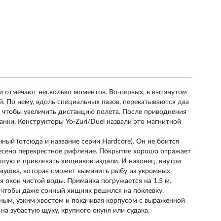
ки отмечают несколько моментов. Во-первых, в вытянутом
. По нему, вдоль специальных пазов, перекатываются два
, чтобы увеличить дистанцию полета. После приводнения
нки. Конструкторы Yo-Zuri/Duel назвали это магнитной
чный (отсюда и название серии Hardcore). Он не боится
анесено перекрестное рифление. Покрытие хорошо отражает
чешую и привлекать хищников издали. И наконец, внутри
мушка, которая сможет выманить рыбу из укромных
ля окон чистой воды. Приманка погружается на 1,5 м.
, чтобы даже сонный хищник решился на поклевку.
нным, узким хвостом и покачивая корпусом с выраженной
на зубастую щуку, крупного окуня или судака.