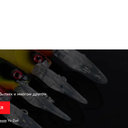
бытиях и многом другом
СЯ
ания
Yo-Zuri