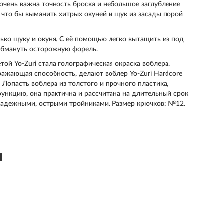
 очень важна точность броска и небольшое заглубление
 что бы выманить хитрых окуней и щук из засады порой
ько щуку и окуня. С её помощью легко вытащить из под
 обмануть осторожную форель.
ой Yo-Zuri стала голографическая окраска воблера.
ражающая способность, делают воблер Yo-Zuri Hardcore
 Лопасть воблера из толстого и прочного пластика,
ункцию, она практична и рассчитана на длительный срок
надежными, острыми тройниками. Размер крючков: №12.
ы