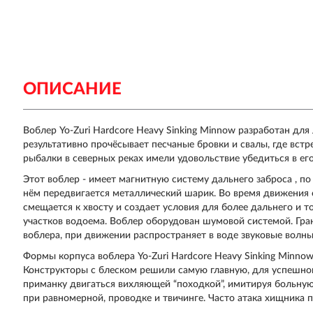
ОПИСАНИЕ
Воблер Yo-Zuri Hardcore Heavy Sinking Minnow разработан для
результативно прочёсывает песчаные бровки и свалы, где встр
рыбалки в северных реках имели удовольствие убедиться в ег
Этот воблер - имеет магнитную систему дальнего заброса , по 
нём передвигается металлический шарик. Во время движения о
смещается к хвосту и создает условия для более дальнего и 
участков водоема. Воблер оборудован шумовой системой. Гр
воблера, при движении распространяет в воде звуковые волн
Формы корпуса воблера Yo-Zuri Hardcore Heavy Sinking Minno
Конструкторы с блеском решили самую главную, для успешног
приманку двигаться вихляющей “походкой”, имитируя больную
при равномерной, проводке и твичинге. Часто атака хищника 