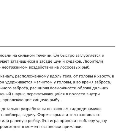
 ловли на сильном течении. Он быстро заглубляется и
ечает затаившихся в засаде щук и судаков. Любители
о неотразимом воздействии на лососевых рыб.
каналу, расположенному вдоль тела, от головы к хвосту, в
н удерживается магнитом у головы, а во время заброса,
точного заброса, расширяя возможности облова дальних
аненый шарик, перекатывающийся в полости внутри
ы, привлекающие хищную рыбу.
w детально разработаны по законам гидродинамики.
о воблера, задачу. Формы крыла и тела заставляют
 или раненую рыбку. Эта игра приносит воблеру удачу
происходит в момент остановки приманки.