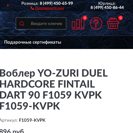
Розница:
8 (499) 450-65-99
Юрлица:
ДОСТАВИМ
ПО ВСЕЙ РОССИИ
8 (499) 450-86-44
Перезвоните мне
0
0
Подарочные сертификаты
Воблер YO-ZURI DUEL
HARDCORE FINTAIL
DART 90 F1059 KVPK
F1059-KVPK
Артикул:
F1059-KVPK
896 руб.