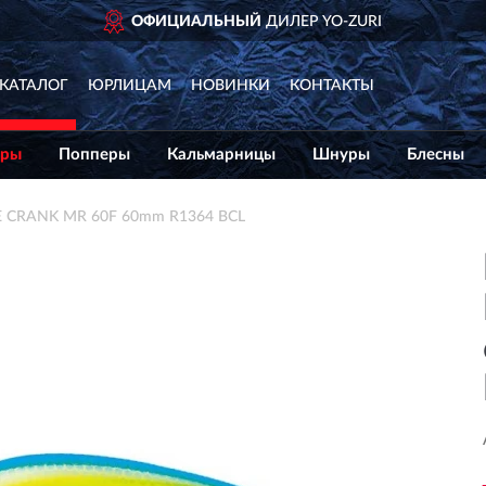
ОФИЦИАЛЬНЫЙ
ДИЛЕР YO-ZURI
КАТАЛОГ
ЮРЛИЦАМ
НОВИНКИ
КОНТАКТЫ
еры
Попперы
Кальмарницы
Шнуры
Блесны
 CRANK MR 60F 60mm R1364 BCL