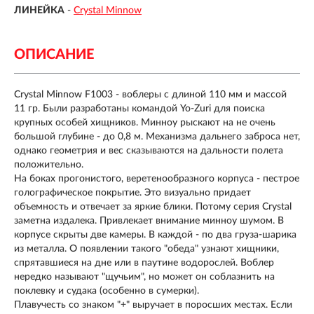
ЛИНЕЙКА
-
Crystal Minnow
ОПИСАНИЕ
Crystal Minnow F1003
- воблеры c длиной 110 мм и массой
11 гр. Были разработаны командой
Yo-Zuri
для поиска
крупных особей хищников. Минноу рыскают на не очень
большой глубине - до 0,8 м. Механизма дальнего заброса нет,
однако геометрия и вес сказываются на дальности полета
положительно.
На боках прогонистого, веретенообразного корпуса - пестрое
голографическое покрытие. Это визуально придает
объемность и отвечает за яркие блики. Потому серия Crystal
заметна издалека. Привлекает внимание минноу шумом. В
корпусе скрыты две камеры. В каждой - по два груза-шарика
из металла. О появлении такого "обеда" узнают хищники,
спрятавшиеся на дне или в паутине водорослей. Воблер
нередко называют "щучьим", но может он соблазнить на
поклевку и судака (особенно в сумерки).
Плавучесть со знаком "+" выручает в поросших местах. Если