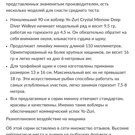
представленных знаменитым производителем, есть
несколько моделей для снасти среднего теста:
Немаленький 90-см воблер Yo-Zuri Crystal Minnow Deep
Diver Walleye начинает модельный ряд и весит 9,5 гр,
работая на горизонте до 4,5 м. Он обязательно обратит на
себя внимания окуня, клыкастого судака и щуку;
Продолжает линейку минноу длиной 110 миллиметров.
Ориентированный на более крупных хищников, он весит 16
гр и легко ныряет на дно 6-метровых ям;
Для трофейной щуки и сома изготовлены приманки
размером 13 и 16 см. Максимальный вес их не превышает
18 гр. Эти искусственные рыбки способны работать на
самых углубленных участках, легко занимая горизонт 7,5-8
метров.
Все предлагаемые в серии минноу отвечают стандартам,
красивы и качественны. Именно такие воблеры и
обеспечивают коммерческий успех Yo-Zuri.
Разноплановое воздействие на хищника
Об этой серии оставлено в сети множество отзывов. Высокие
рейтинговые места и оценки на рыбацких форумах и