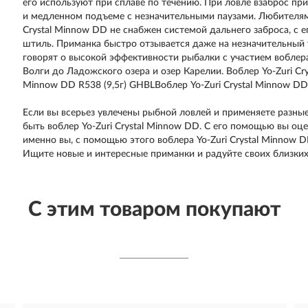
его используют при сплаве по течению. При ловле взаброс пр
и медленном подъеме с незначительными паузами. Любителям 
Crystal Minnow DD не снабжен системой дальнего заброса, с 
штиль. Приманка быстро отзывается даже на незначительный
говорят о высокой эффективности рыбалки с участием воблера
Волги до Ладожского озера и озер Карелии. Воблер Yo-Zuri Cry
Minnow DD R538 (9,5г) GHBLВоблер Yo-Zuri Crystal Minnow DD 
Если вы всерьез увлечены рыбной ловлей и применяете разные
быть воблер Yo-Zuri Crystal Minnow DD. С его помощью вы оц
именно вы, с помощью этого воблера Yo-Zuri Crystal Minnow 
Ищите новые и интересные приманки и радуйте своих близки
С этим товаром покупают