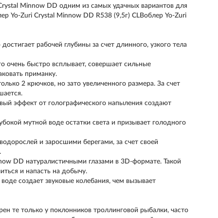
rystal Minnow DD одним из самых удачных вариантов для
ер Yo-Zuri Crystal Minnow DD R538 (9,5г) CLВоблер Yo-Zuri
 достигает рабочей глубины за счет длинного, узкого тела
о очень быстро всплывает, совершает сильные
аковать приманку.
лько 2 крючков, но зато увеличенного размера. За счет
шается.
овый эффект от голографического напыления создают
убокой мутной воде остатки света и призывает голодного
водорослей и заросшими берегами, за счет своей
.
innow DD натуралистичными глазами в 3D-формате. Такой
ться и напасть на добычу.
воде создает звуковые колебания, чем вызывает
ярен те только у поклонников троллинговой рыбалки, часто