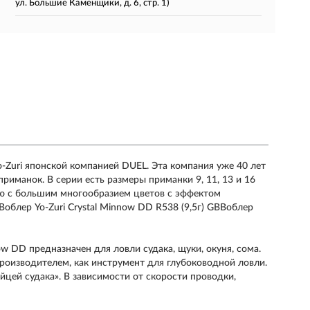
ул. Большие Каменщики, д. 6, стр. 1)
o-Zuri японской компанией DUEL. Эта компания уже 40 лет
риманок. В серии есть размеры приманки 9, 11, 13 и 16
рию с большим многообразием цветов с эффектом
Воблер Yo-Zuri Crystal Minnow DD R538 (9,5г) GBВоблер
ow DD предназначен для ловли судака, щуки, окуня, сома.
производителем, как инструмент для глубоководной ловли.
цей судака». В зависимости от скорости проводки,