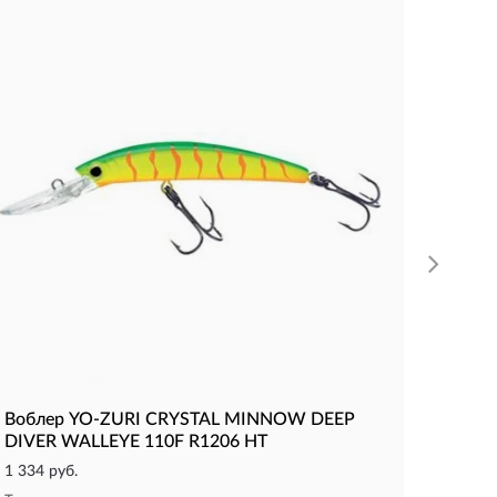
Вобле
110F 
1 670 р
Тип:
Ми
Длина, 
Вес изде
КУП
Воблер YO-ZURI CRYSTAL MINNOW DEEP
DIVER WALLEYE 110F R1206 HT
1 334 руб.