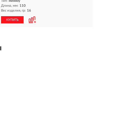
Тип:
минноу
Длина, мм:
110
Вес изделия, гр:
16
КУПИТЬ
ы