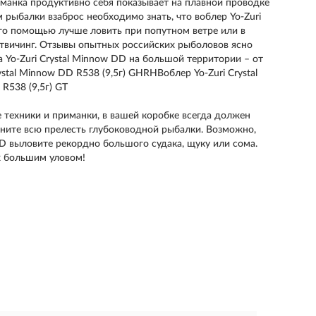
иманка продуктивно себя показывает на плавной проводке
рыбалки взаброс необходимо знать, что воблер Yo-Zuri
его помощью лучше ловить при попутном ветре или в
 твичинг. Отзывы опытных российских рыболовов ясно
 Yo-Zuri Crystal Minnow DD на большой территории – от
stal Minnow DD R538 (9,5г) GHRHВоблер Yo-Zuri Crystal
R538 (9,5г) GT
 техники и приманки, в вашей коробке всегда должен
ените всю прелесть глубоководной рыбалки. Возможно,
DD выловите рекордно большого судака, щуку или сома.
х большим уловом!