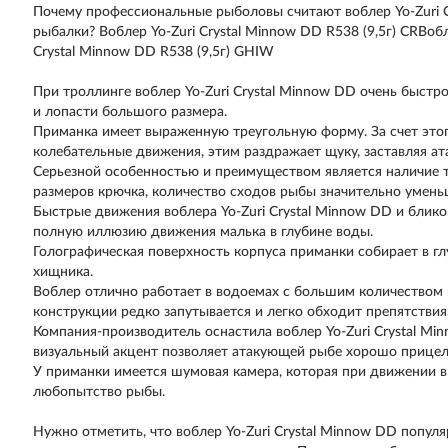
Почему профессиональные рыболовы считают воблер Yo-Zuri C
рыбалки? Воблер Yo-Zuri Crystal Minnow DD R538 (9,5г) CRВобл
Crystal Minnow DD R538 (9,5г) GHIW
При троллинге воблер Yo-Zuri Crystal Minnow DD очень быстро
и лопасти большого размера.
Приманка имеет выраженную треугольную форму. За счет этог
колебательные движения, этим раздражает щуку, заставляя ат
Серьезной особенностью и преимуществом является наличие то
размеров крючка, количество сходов рыбы значительно умень
Быстрые движения воблера Yo-Zuri Crystal Minnow DD и блик
полную иллюзию движения малька в глубине воды.
Голографическая поверхность корпуса приманки собирает в гл
хищника.
Воблер отлично работает в водоемах с большим количеством 
конструкции редко запутывается и легко обходит препятствия
Компания-производитель оснастила воблер Yo-Zuri Crystal M
визуальный акцент позволяет атакующей рыбе хорошо прицели
У приманки имеется шумовая камера, которая при движении в 
любопытство рыбы.
Нужно отметить, что воблер Yo-Zuri Crystal Minnow DD попул