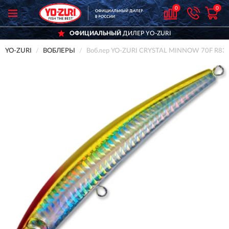
0
0
ОФИЦИАЛЬНЫЙ
ДИЛЕР YO-ZURI
YO-ZURI
ВОБЛЕРЫ
Воблер YO-ZURI CRYSTAL MINNOW 70F R83