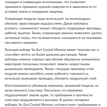
тонущем и плавающем исполнениях, что позволяет
применять приманку нужной плавучести в зависимости от
условий ловли и поведения хищника.
Плавающие модели чаще используют на мелководьях,
обильно зарастающих водорослями. Давая воблерку
всплыть, спиннингист может обходить подводные преграды,
избегая зацепов. Также, плавающие минноу позволяют делать
затяжные паузы, что положительно сказывается на поклевках
пассивного хищника.
Тонущий воблер Yo-Zuri Crystal Minnow имеет тяжелее вес и
способен лететь на более дальние дистанции. Такие
воблеры-минноу хороши при облове обширных незнакомых
акваторий, поскольку позволяют ловить скоростными
рывковыми проводками. Также, тонущую приманку этой
модели можно заглубить ниже рабочего горизонта и,
используя рывковую проводку, обловить придонный слой.
Изготавливается объемная приманка, указанной модели, из
качественного пластика. Поскольку эта приманка
подразумевает ловлю щуки, то требования к прочности
пластика предъявляются высокие. В целом, материал
воблера Yo-Zuri Crystal Minnow соответствует требованиям и