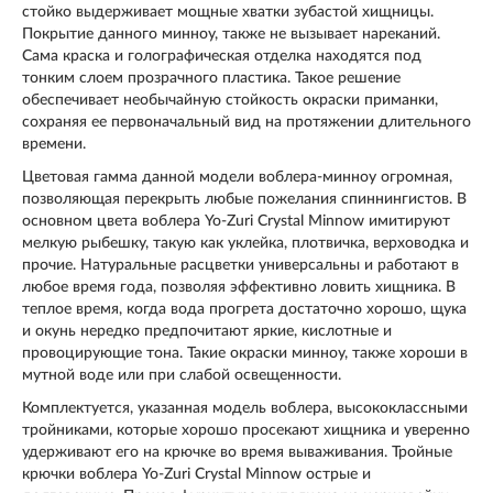
стойко выдерживает мощные хватки зубастой хищницы.
Покрытие данного минноу, также не вызывает нареканий.
Сама краска и голографическая отделка находятся под
тонким слоем прозрачного пластика. Такое решение
обеспечивает необычайную стойкость окраски приманки,
сохраняя ее первоначальный вид на протяжении длительного
времени.
Цветовая гамма данной модели воблера-минноу огромная,
позволяющая перекрыть любые пожелания спиннингистов. В
основном цвета воблера Yo-Zuri Crystal Minnow имитируют
мелкую рыбешку, такую как уклейка, плотвичка, верховодка и
прочие. Натуральные расцветки универсальны и работают в
любое время года, позволяя эффективно ловить хищника. В
теплое время, когда вода прогрета достаточно хорошо, щука
и окунь нередко предпочитают яркие, кислотные и
провоцирующие тона. Такие окраски минноу, также хороши в
мутной воде или при слабой освещенности.
Комплектуется, указанная модель воблера, высококлассными
тройниками, которые хорошо просекают хищника и уверенно
удерживают его на крючке во время вываживания. Тройные
крючки воблера Yo-Zuri Crystal Minnow острые и