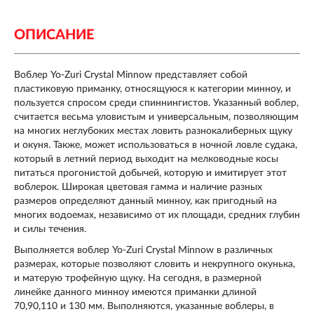
ОПИСАНИЕ
Воблер Yo-Zuri Crystal Minnow представляет собой
пластиковую приманку, относящуюся к категории минноу, и
пользуется спросом среди спиннингистов. Указанный воблер,
считается весьма уловистым и универсальным, позволяющим
на многих неглубоких местах ловить разнокалиберных щуку
и окуня. Также, может использоваться в ночной ловле судака,
который в летний период выходит на мелководные косы
питаться прогонистой добычей, которую и имитирует этот
воблерок. Широкая цветовая гамма и наличие разных
размеров определяют данный минноу, как пригодный на
многих водоемах, независимо от их площади, средних глубин
и силы течения.
Выполняется воблер Yo-Zuri Crystal Minnow в различных
размерах, которые позволяют словить и некрупного окунька,
и матерую трофейную щуку. На сегодня, в размерной
линейке данного минноу имеются приманки длиной
70,90,110 и 130 мм. Выполняются, указанные воблеры, в