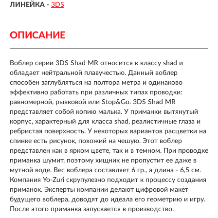
ЛИНЕЙКА
-
3DS
ОПИСАНИЕ
Воблер серии 3DS Shad MR
относится к классу shad и
обладает нейтральной плавучестью. Данный воблер
способен заглубляться на полтора метра и одинаково
эффективно работать при различных типах проводки:
равномерной, рывковой или Stop&Go. 3DS Shad MR
представляет собой копию малька. У приманки вытянутый
корпус, характерный для класса shad, реалистичные глаза и
ребристая поверхность. У некоторых вариантов расцветки на
спинке есть рисунок, похожий на чешую. Этот воблер
представлен как в ярком цвете, так и в темном. При проводке
приманка шумит, поэтому хищник не пропустит ее даже в
мутной воде. Вес воблера составляет 6 гр., а длина - 6,5 см.
Компания Yo-Zuri скрупулезно подходит к процессу создания
приманок. Эксперты компании делают цифровой макет
будущего воблера, доводят до идеала его геометрию и игру.
После этого приманка запускается в производство.