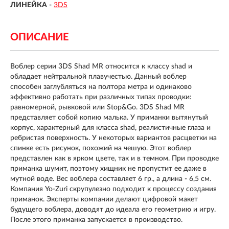
ЛИНЕЙКА
-
3DS
ОПИСАНИЕ
Воблер серии 3DS Shad MR
относится к классу shad и
обладает нейтральной плавучестью. Данный воблер
способен заглубляться на полтора метра и одинаково
эффективно работать при различных типах проводки:
равномерной, рывковой или Stop&Go. 3DS Shad MR
представляет собой копию малька. У приманки вытянутый
корпус, характерный для класса shad, реалистичные глаза и
ребристая поверхность. У некоторых вариантов расцветки на
спинке есть рисунок, похожий на чешую. Этот воблер
представлен как в ярком цвете, так и в темном. При проводке
приманка шумит, поэтому хищник не пропустит ее даже в
мутной воде. Вес воблера составляет 6 гр., а длина - 6,5 см.
Компания Yo-Zuri скрупулезно подходит к процессу создания
приманок. Эксперты компании делают цифровой макет
будущего воблера, доводят до идеала его геометрию и игру.
После этого приманка запускается в производство.