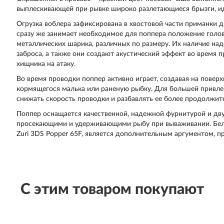
выплескивающей при рывке широко разлетающиеся брызги, 
Огрузка воблера зафиксирована в хвостовой части приманки 
сразу же занимает необходимое для поппера положение голов
металлических шарика, различных по размеру. Их наличие н
заброса, а также они создают акустический эффект во время 
хищника на атаку.
Во время проводки поппер активно играет, создавая на повер
кормящегося малька или раненую рыбку. Для большей привле
снижать скорость проводки и разбавлять ее более продолжи
Поппер оснащается качественной, надежной фурнитурой и д
просекающими и удерживающими рыбу при вываживании. Бела
Zuri 3DS Popper 65F, является дополнительным аргументом, 
С этим товаром покупают