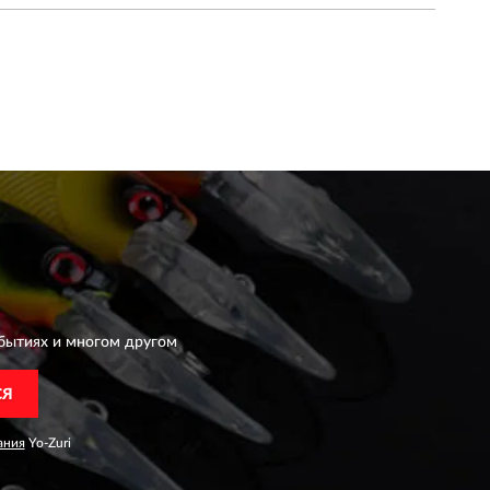
бытиях и многом другом
СЯ
ания
Yo-Zuri