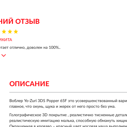
НИЙ ОТЗЫВ
ИКИТА
отает отлично, доволен на 100%..
ОПИСАНИЕ
Воблер Yo-Zuri 3DS Popper 65F это усовершенствованный вари
главное, что окунь, щука и жерех от него просто без ума.
Голографическое 3D покрытие , реалистично тисненные детали
реалистическую имитацию малька, способную обмануть хищни
Окрашенная в кроваво – красный цвет носовая чаша выполнена 