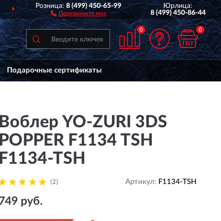
Розница:
8 (499) 450-65-99
Юрлица:
Й РОССИИ
ДО 2 ЛЕТ
ГАРА
8 (499) 450-86-44
Перезвоните мне
0
0
Подарочные сертификаты
Воблер YO-ZURI 3DS
POPPER F1134 TSH
F1134-TSH
Артикул:
F1134-TSH
(2)
749 руб.