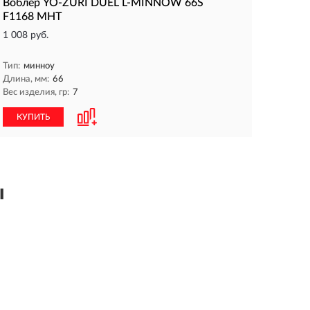
Воблер YO-ZURI DUEL L-MINNOW 66S
F1168 MHT
1 008 руб.
Тип:
минноу
Длина, мм:
66
Вес изделия, гр:
7
КУПИТЬ
ы