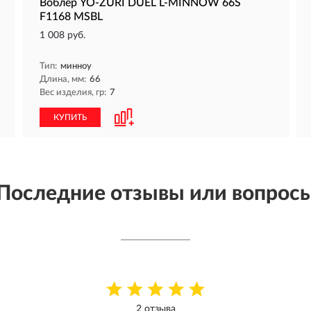
Воблер YO-ZURI DUEL L-MINNOW 66S
F1168 MSBL
1 008 руб.
Тип:
минноу
Длина, мм:
66
Вес изделия, гр:
7
КУПИТЬ
Последние отзывы или вопрос
2 отзыва