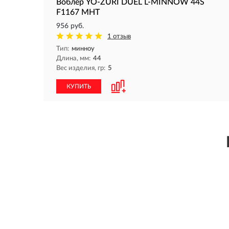
Воблер YO-ZURI DUEL L-MINNOW 44S
F1167 MHT
956 руб.
1 отзыв
Тип:
минноу
Длина, мм:
44
Вес изделия, гр:
5
КУПИТЬ