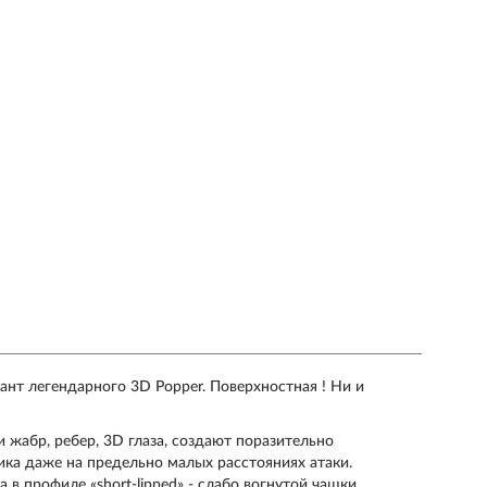
ант легендарного 3D Popper. Поверхностная ! Ни и
 жабр, ребер, 3D глаза, создают поразительно
ка даже на предельно малых расстояниях атаки.
в профиле «short-lipped» - слабо вогнутой чашки,