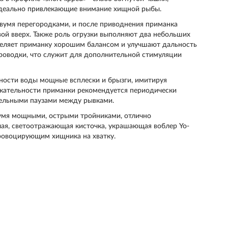
идеально привлекающие внимание хищной рыбы.
двумя перегородками, и после приводнения приманка
ой вверх. Также роль огрузки выполняют два небольших
аделяет приманку хорошим балансом и улучшают дальность
проводки, что служит для дополнительной стимуляции
хности воды мощные всплески и брызги, имитируя
кательности приманки рекомендуется периодически
тельными паузами между рывками.
вумя мощными, острыми тройниками, отлично
я, светоотражающая кисточка, украшающая воблер Yo-
провоцирующим хищника на хватку.