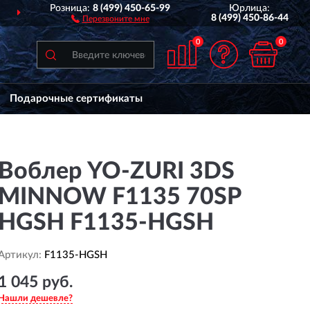
Розница:
8 (499) 450-65-99
Юрлица:
ДОСТАВИМ
ПО ВСЕЙ РОССИИ
8 (499) 450-86-44
Перезвоните мне
0
0
Подарочные сертификаты
Воблер YO-ZURI 3DS
MINNOW F1135 70SP
HGSH F1135-HGSH
Артикул:
F1135-HGSH
1 045 руб.
Нашли дешевле?