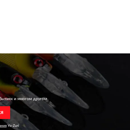
бытиях и многом другом
СЯ
ания
Yo-Zuri