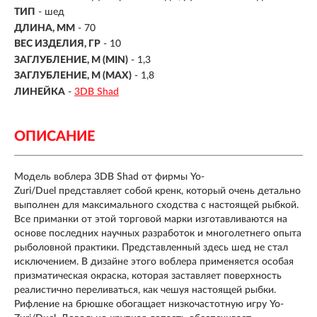
ТИП
-
шед
ДЛИНА, ММ
-
70
ВЕС ИЗДЕЛИЯ, ГР
-
10
ЗАГЛУБЛЕНИЕ, М (MIN)
- 1,3
ЗАГЛУБЛЕНИЕ, М (MAX)
- 1,8
ЛИНЕЙКА
-
3DB Shad
ОПИСАНИЕ
Модель воблера
3DB Shad
от фирмы
Yo-
Zuri/Duel
представляет собой кренк, который очень детально
выполнен для максимального сходства с настоящей рыбкой.
Все приманки от этой торговой марки изготавливаются на
основе последних научных разработок и многолетнего опыта
рыболовной практики. Представленный здесь шед не стал
исключением. В дизайне этого воблера применяется особая
призматическая окраска, которая заставляет поверхность
реалистично переливаться, как чешуя настоящей рыбки.
Рифление на брюшке обогащает низкочастотную игру Yo-