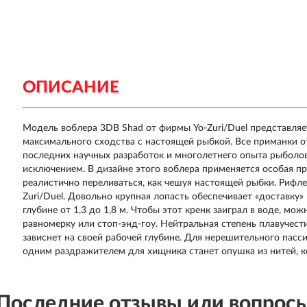
ОПИСАНИЕ
Модель воблера
3DB Shad
от фирмы
Yo-Zuri/Duel
представляе
максимального сходства с настоящей рыбкой. Все приманки о
последних научных разработок и многолетнего опыта рыболов
исключением. В дизайне этого воблера применяется особая пр
реалистично переливаться, как чешуя настоящей рыбки. Рифл
Zuri/Duel. Довольно крупная лопасть обеспечивает «доставку»
глубине от 1,3 до 1,8 м. Чтобы этот кренк заиграл в воде, м
равномерку или стоп-энд-гоу. Нейтральная степень плавучести
зависнет на своей рабочей глубине. Для нерешительного пасс
одним раздражителем для хищника станет опушка из нитей, 
Последние отзывы или вопрос