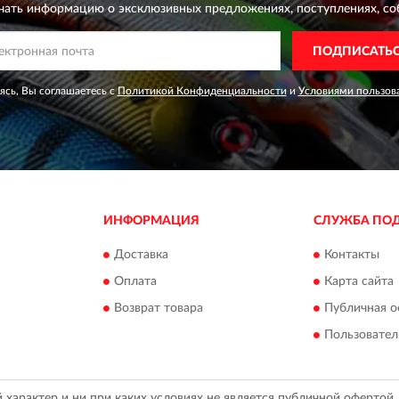
чать информацию о эксклюзивных предложениях,
поступлениях, со
ПОДПИСАТЬ
сь, Вы соглашаетесь с
Политикой Конфиденциальности
и
Условиями пользов
ИНФОРМАЦИЯ
СЛУЖБА ПО
Доставка
Контакты
Оплата
Карта сайта
Возврат товара
Публичная о
Пользовател
арактер и ни при каких условиях не является публичной офертой