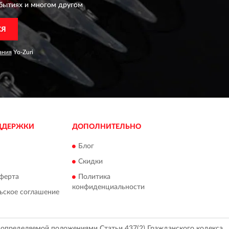
бытиях и многом другом
СЯ
ания
Yo-Zuri
ДДЕРЖКИ
ДОПОЛНИТЕЛЬНО
Блог
Скидки
ферта
Политика
конфиденциальности
ьское соглашение
, определяемой положениями Статьи 437(2) Гражданского кодекса