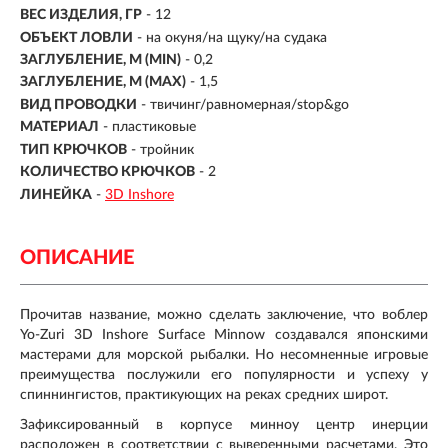
ВЕС ИЗДЕЛИЯ, ГР
-
12
ОБЪЕКТ ЛОВЛИ
- на окуня/на щуку/на судака
ЗАГЛУБЛЕНИЕ, М (MIN)
- 0,2
ЗАГЛУБЛЕНИЕ, М (MAX)
- 1,5
ВИД ПРОВОДКИ
- твичинг/равномерная/stop&go
МАТЕРИАЛ
- пластиковые
ТИП КРЮЧКОВ
- тройник
КОЛИЧЕСТВО КРЮЧКОВ
- 2
ЛИНЕЙКА
-
3D Inshore
ОПИСАНИЕ
Прочитав название, можно сделать заключение, что воблер
Yo-Zuri 3D Inshore Surface Minnow создавался японскими
мастерами для морской рыбалки. Но несомненные игровые
преимущества послужили его популярности и успеху у
спиннингистов, практикующих на реках средних широт.
Зафиксированный в корпусе минноу центр инерции
расположен в соответствии с выверенными расчетами. Это