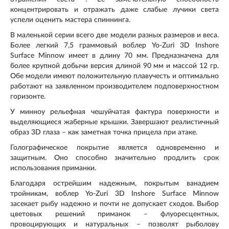
концентрировать и отражать даже слабые лучики света
успели оценить мастера спиннинга.
В маленькой серии всего две модели разных размеров и веса.
Более легкий 7,5 граммовый воблер Yo-Zuri 3D Inshore
Surface Minnow имеет в длину 70 мм. Предназначена для
более крупной добычи версия длиной 90 мм и массой 12 гр.
Обе модели имеют положительную плавучесть и оптимально
работают на заявленном производителем подповерхностном
горизонте.
У минноу рельефная чешуйчатая фактура поверхности и
выделяющиеся жаберные крышки. Завершают реалистичный
образ 3D глаза – как заметная точка прицела при атаке.
Голографическое покрытие является одновременно и
защитным. Оно способно значительно продлить срок
использования приманки.
Благодаря острейшим надежным, покрытым ванадием
тройникам, воблер Yo-Zuri 3D Inshore Surface Minnow
засекает рыбу надежно и почти не допускает сходов. Выбор
цветовых решений приманок – флуоресцентных,
провоцирующих и натуральных – позволят рыболову