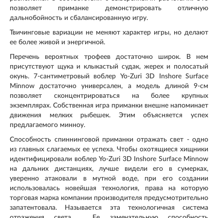
позволяет приманке демонстрировать отличную
дальнобойность и сбалансированную игру.
Твичинговые вариации не меняют характер игры, но делают
ее более живой и энергичной.
Перечень вероятных трофеев достаточно широк. В нем
присутствуют щука и клыкастый судак, жерех и полосатый
окунь. 7-сантиметровый воблер Yo-Zuri 3D Inshore Surface
Minnow достаточно универсален, а модель длиной 9-см
позволяет сконцентрироваться на более крупных
экземплярах. Собственная игра приманки внешне напоминает
движения мелких рыбешек. Этим объясняется успех
предлагаемого минноу.
Способность спиннинговой приманки отражать свет - одно
из главных слагаемых ее успеха. Чтобы охотящиеся хищники
идентифицировали воблер Yo-Zuri 3D Inshore Surface Minnow
на дальних дистанциях, лучше видели его в сумерках,
уверенно атаковали в мутной воде, при его создании
использовалась новейшая технология, права на которую
торговая марка компании производителя предусмотрительно
запатентовала. Называется эта технологичная система
отражения света . Ее замечательную способность