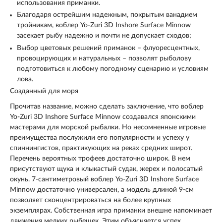
использования приманки.
Благодаря острейшим надежным, покрытым ванадием
тройникам, воблер Yo-Zuri 3D Inshore Surface Minnow
засекает рыбу надежно и почти не допускает сходов;
Выбор цветовых решений приманок – флуоресцентных,
провоцирующих и натуральных – позволят рыболову
подготовиться к любому погодному сценарию и условиям
лова.
Созданный для моря
Прочитав название, можно сделать заключение, что воблер
Yo-Zuri 3D Inshore Surface Minnow создавался японскими
мастерами для морской рыбалки. Но несомненные игровые
преимущества послужили его популярности и успеху у
спиннингистов, практикующих на реках средних широт.
Перечень вероятных трофеев достаточно широк. В нем
присутствуют щука и клыкастый судак, жерех и полосатый
окунь. 7-сантиметровый воблер Yo-Zuri 3D Inshore Surface
Minnow достаточно универсален, а модель длиной 9-см
позволяет сконцентрироваться на более крупных
экземплярах. Собственная игра приманки внешне напоминает
движения мелких рыбешек. Этим объясняется успех