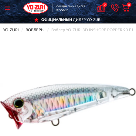
0
0
ОФИЦИАЛЬНЫЙ
ДИЛЕР YO-ZURI
YO-ZURI
ВОБЛЕРЫ
Воблер YO-ZURI 3D INSHORE POPPER 90 F 