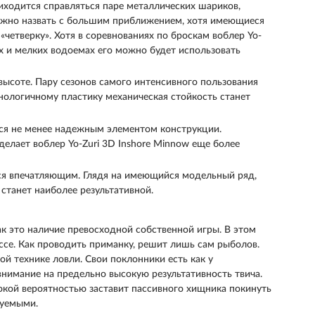
иходится справляться паре металлических шариков,
жно назвать с большим приближением, хотя имеющиеся
четверку». Хотя в соревнованиях по броскам воблер Yo-
их и мелких водоемах его можно будет использовать
высоте. Пару сезонов самого интенсивного пользования
ологичному пластику механическая стойкость станет
ся не менее надежным элементом конструкции.
делает воблер Yo-Zuri 3D Inshore Minnow еще более
ся впечатляющим. Глядя на имеющийся модельный ряд,
 станет наиболее результативной.
так это наличие превосходной собственной игры. В этом
ссе. Как проводить приманку, решит лишь сам рыболов.
й технике ловли. Свои поклонники есть как у
 внимание на предельно высокую результативность твича.
сокой вероятностью заставит пассивного хищника покинуть
зуемыми.