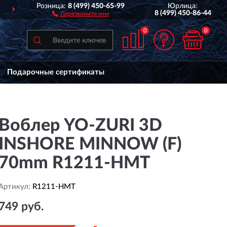
Розница:
8 (499) 450-65-99
Юрлица:
 РОССИИ
ДО 2 ЛЕТ
ГАРАН
8 (499) 450-86-44
Перезвоните мне
0
0
Подарочные сертификаты
Воблер YO-ZURI 3D
INSHORE MINNOW (F)
70mm R1211-HMT
Артикул:
R1211-HMT
749 руб.