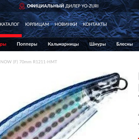
ДОСТАВИМ
ПО ВСЕЙ
КАТАЛОГ
ЮРЛИЦАМ
НОВИНКИ
КОНТАКТЫ
еры
Попперы
Кальмарницы
Шнуры
Блесны
NNOW (F) 70mm R1211-HMT