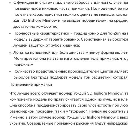
С функциями системы дальнего заброса в данном случае пр
помещенных в нижнюю часть приманки. Полноценной ее мо
полетные характеристики можно оценить не меньше, как на «
Zuri 3D Inshore Minnow и не выйдет победителем, на средн
достаточно комфортно;
Прочностные характеристики – традиционно для Yo-Zuri на 
модель выдержит гарантированно. Свойственная высокотехн
лучшей защитой от зубов хищника;
Лопатка привычной для большинства минноу формы являет
Монтируется она на этапе изготовления тела приманки, что 
надежным;
Количество представленных производителем цветов являет
рыболов без труда подберет модель той расцветки, которая
Применение приманки
Что лучше всего отличает воблер Yo-Zuri 3D Inshore Minnow, 
компоненте модель по праву считается одной из лучших в кла
Она способна продемонстрировать свою уловистость при любо
равномерной проводки, так и у "stop&go". Нельзя не обратить
Именно в этом случае воблер Yo-Zuri 3D Inshore Minnow с вы
укрытие. Совершаемые приманкой рыскания будут непредска