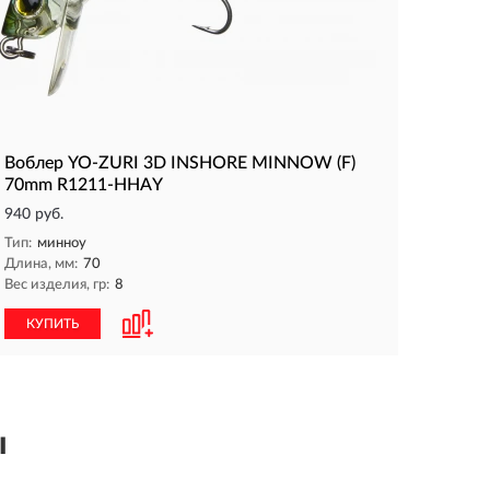
Воблер YO-ZURI 3D INSHORE MINNOW (F)
70mm R1211-HHAY
940 руб.
Тип:
минноу
Длина, мм:
70
Вес изделия, гр:
8
КУПИТЬ
ы