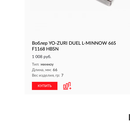
Воблер YO-ZURI DUEL L-MINNOW 66S
F1168 HBSN
1 008 руб.
Тип:
минноу
Длина, мм:
66
Вес изделия, гр:
7
КУПИТЬ