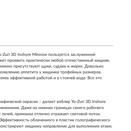
o-Zuri 3D Inshore Minnow пользуется заслуженной
жет проявить практически любой отечественный хищник.
менно присутствуют щуки, судаки и жерех. Довольно
оявлению аппетита у хищника трофейных размеров.
нее эффективной работой и в стоячей воде. Все это
афической окраски – делает воблер Yo-Zuri 3D Inshore
именения. Даже на нижних границах своего рабочего
 лучей, приманка отлично отражает световой поток.
Эффективность облаченного в пластик голографического
монстрируют хищнику направление для выполнения атаки;