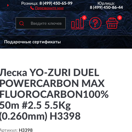
Розница:
8 (499) 450-65-99
Юрлица:
О ВСЕЙ РОССИИ
ДО 2 ЛЕ
8 (499) 450-86-44
Перезвоните мне
0
0
Подарочные сертификаты
Леска YO-ZURI DUEL
POWERCARBON MAX
FLUOROCARBON100%
50m #2.5 5.5Kg
(0.260mm) H3398
Артикул:
H3398