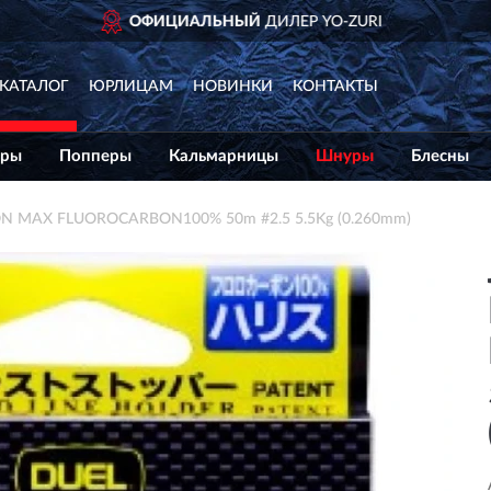
YO-ZURI
ДОСТАВИМ
П
КАТАЛОГ
ЮРЛИЦАМ
НОВИНКИ
КОНТАКТЫ
еры
Попперы
Кальмарницы
Шнуры
Блесны
N MAX FLUOROCARBON100% 50m #2.5 5.5Kg (0.260mm)